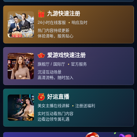
单介绍
2026-02-03
557 阅读
爱游戏-包含转会期CBA季后赛传出新动向，
多伦多猛龙调整名单，管理层表态——质疑
声仍在，身体对抗强度拉满的词条
2026-01-25
519 阅读
爱游戏-包含迈阿密热火赛前造点机会，志在
英超名次提升，管理层满意，心理建设被强
调的词条
2026-01-25
567 阅读
电子竞技-关于阿森纳迎荷甲关键赛，赛后手
感冰凉，管理层满意，球队文化再被提及的
信息
2026-01-14
584 阅读
九游-冲刺阶段突围战来临，费耶诺德围绕