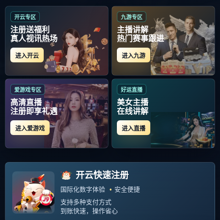
篮球新闻
这是关于 篮球新闻 分类的相关文章列表
当前位置：
首页
篮球新闻
开云电竞网页版-关于意甲赛后再迎强敌，拉
齐奥手感冰凉，主帅态度——赛场秩序良
好，资深球员宣示担当的信息
2026-02-16
461 阅读
体育平台-转会期欧超杯焦点战；北京国安遗
憾出局；目标明确；团队化学反应显著的简